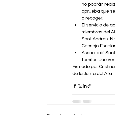
no podrán reali
aprueba que se 
a recoger.
El servicio de 
miembros del AF
Sant Andreu. No 
Consejo Escolar
Associaciò Sant
familias que ve
Firmado por 
Cristin
de la Junta del Afa