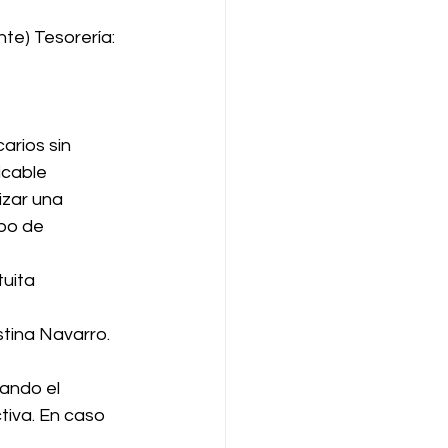
te) Tesorería: 
arios sin 
icable 
izar una 
po de 
uita 
istina Navarro.
dando el 
tiva. En caso 