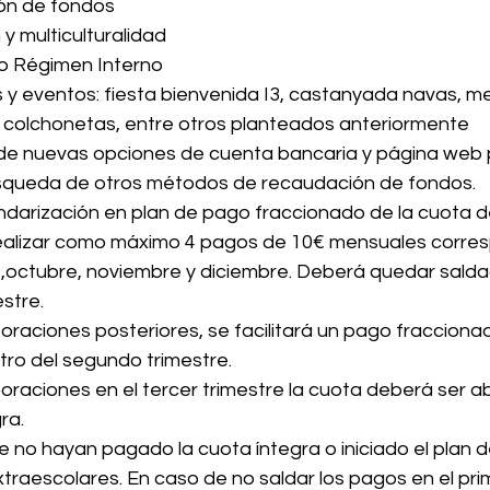
́n de fondos
 y multiculturalidad
 Régimen Interno
 y eventos: fiesta bienvenida I3, castanyada navas, me
y colchonetas, entre otros planteados anteriormente
de nuevas opciones de cuenta bancaria y página web p
squeda de otros métodos de recaudación de fondos.
arización en plan de pago fraccionado de la cuota d
realizar como máximo 4 pagos de 10€ mensuales corre
octubre, noviembre y diciembre. Deberá quedar saldado
estre.
oraciones posteriores, se facilitará un pago fracciona
ro del segundo trimestre.
oraciones en el tercer trimestre la cuota deberá ser 
ra.
 no hayan pagado la cuota íntegra o iniciado el plan 
Extraescolares. En caso de no saldar los pagos en el pri