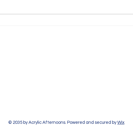
Lloc: Escola Emili Juncadella
Lugar
Format de la reunió: presencial
Junca
Assistents:...
famili
della
Contáctanos
Email:
afa.emilijuncadella@gmail.c
Síguenos
16h
© 2035 by Acrylic Afternoons. Powered and secured by
Wix