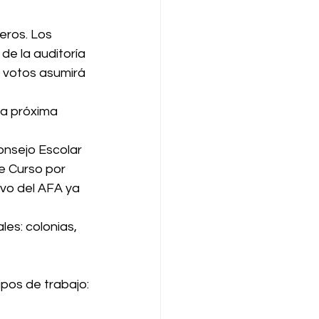
eros. Los 
e la auditoría 
votos asumirá 
a próxima 
nsejo Escolar 
e Curso por 
vo del AFA ya 
s: colonias, 
pos de trabajo: