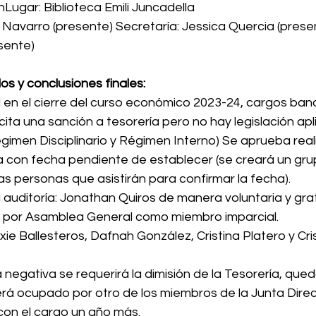
hLugar: Biblioteca Emili Juncadella
 Navarro (presente) Secretaría: Jessica Quercia (presen
esente)
 y conclusiones finales:
en el cierre del curso económico 2023-24, cargos banc
licita una sanción a tesorería pero no hay legislación apl
gimen Disciplinario y Régimen Interno) Se aprueba real
rna con fecha pendiente de establecer (se creará un gru
s personas que asistirán para confirmar la fecha).
la auditoría: Jonathan Quiros de manera voluntaria y grat
por Asamblea General como miembro imparcial.
ixie Ballesteros, Dafnah González, Cristina Platero y Cr
 negativa se requerirá la dimisión de la Tesorería, que
rá ocupado por otro de los miembros de la Junta Direc
con el cargo un año más.