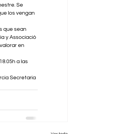
mestre. Se 
que los vengan 
s que sean 
a y Associació 
valorar en 
18.05h a las 
rcia Secretaria 