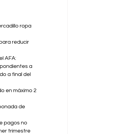
rcadillo ropa 
ara reducir 
el AFA:
spondientes a 
 a final del 
do en máximo 2 
abonada de 
de pagos no 
mer trimestre 