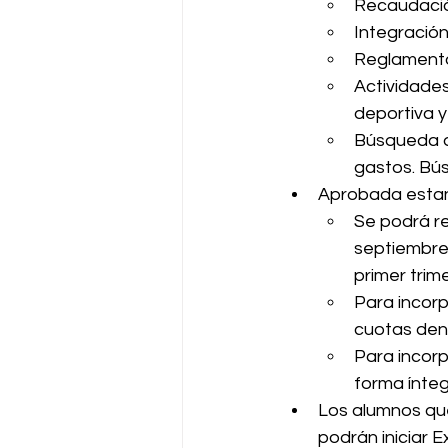
Recaudacio
Integración
Reglamento
Actividades
deportiva 
Búsqueda 
gastos. Bú
Aprobada estand
Se podrá 
septiembre,
primer trim
Para incorp
cuotas dent
Para incorp
forma ínteg
Los alumnos que
podrán iniciar 