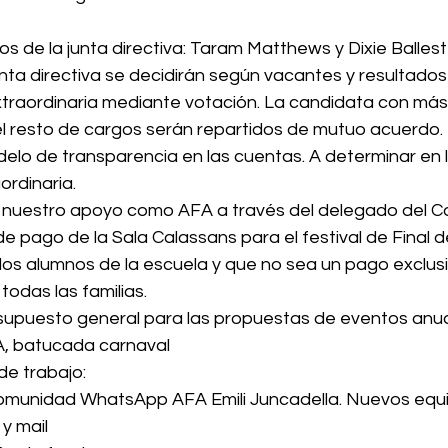
 de la junta directiva: Taram Matthews y Dixie Ballest
nta directiva se decidirán según vacantes y resultados d
raordinaria mediante votación. La candidata con más 
 el resto de cargos serán repartidos de mutuo acuerdo.
lo de transparencia en las cuentas. A determinar en l
rdinaria.
nuestro apoyo como AFA a través del delegado del Co
e pago de la Sala Calassans para el festival de Final d
los alumnos de la escuela y que no sea un pago exclusi
 todas las familias.
puesto general para las propuestas de eventos anuale
FA, batucada carnaval
e trabajo:
comunidad WhatsApp AFA Emili Juncadella. Nuevos equi
y mail