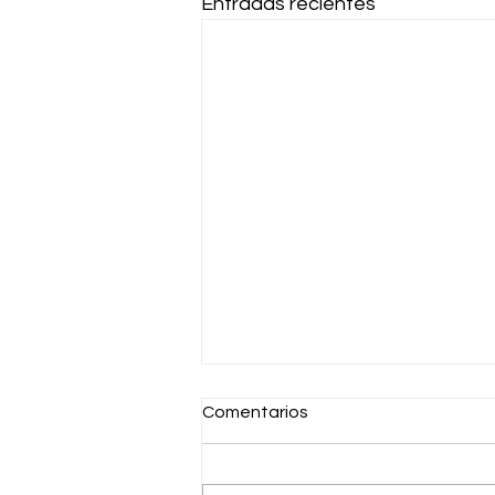
Entradas recientes
Asamblea extraordinaria de
Comentarios
AFA, a 19 de Junio de 2025
Orden del día: Elección de
nuevos miembros de la Junta